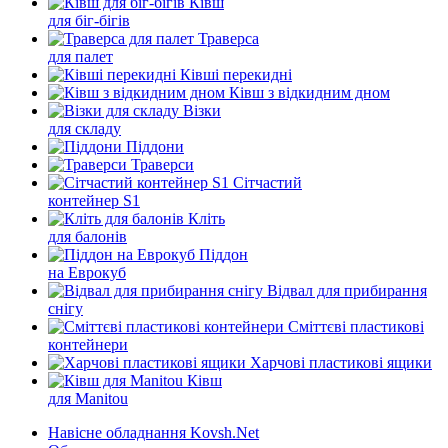
Ківш
для біг-бігів
Траверса
для палет
Ківші перекидні
Ківш з відкидним дном
Візки
для складу
Піддони
Траверси
Сітчастий
контейнер S1
Кліть
для балонів
Піддон
на Еврокуб
Відвал для прибирання
снігу
Cміттєві пластикові
контейнери
Харчові пластикові ящики
Ківш
для Manitou
Навісне обладнання Kovsh.Net