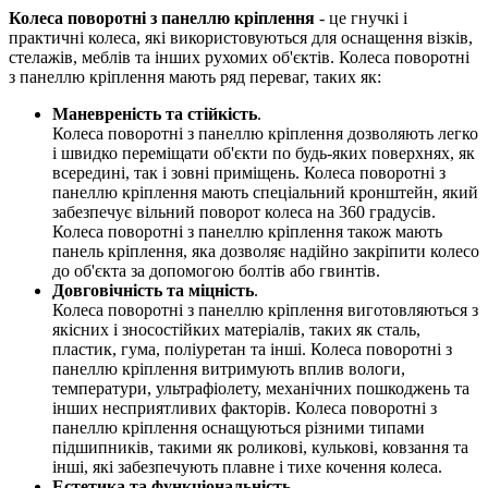
Колеса поворотні з панеллю кріплення
- це гнучкі і
практичні колеса, які використовуються для оснащення візків,
стелажів, меблів та інших рухомих об'єктів. Колеса поворотні
з панеллю кріплення мають ряд переваг, таких як:
Маневреність та стійкість
.
Колеса поворотні з панеллю кріплення дозволяють легко
і швидко переміщати об'єкти по будь-яких поверхнях, як
всередині, так і зовні приміщень. Колеса поворотні з
панеллю кріплення мають спеціальний кронштейн, який
забезпечує вільний поворот колеса на 360 градусів.
Колеса поворотні з панеллю кріплення також мають
панель кріплення, яка дозволяє надійно закріпити колесо
до об'єкта за допомогою болтів або гвинтів.
Довговічність та міцність
.
Колеса поворотні з панеллю кріплення виготовляються з
якісних і зносостійких матеріалів, таких як сталь,
пластик, гума, поліуретан та інші. Колеса поворотні з
панеллю кріплення витримують вплив вологи,
температури, ультрафіолету, механічних пошкоджень та
інших несприятливих факторів. Колеса поворотні з
панеллю кріплення оснащуються різними типами
підшипників, такими як роликові, кулькові, ковзання та
інші, які забезпечують плавне і тихе кочення колеса.
Естетика та функціональність.