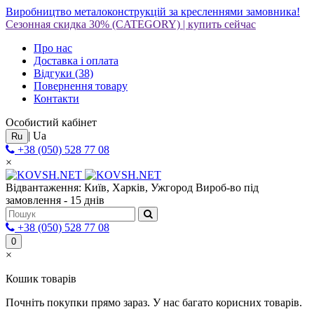
Виробництво металоконструкцій за кресленнями замовника!
Сезонная скидка 30%
(CATEGORY)
|
купить сейчас
Про нас
Доставка і оплата
Відгуки
(38)
Повернення товару
Контакти
Особистий кабінет
|
Ua
Ru
+38 (050) 528 77 08
×
Відвантаження: Київ, Харків, Ужгород
Вироб-во під
замовлення - 15 днів
+38 (050) 528 77 08
0
×
Кошик товарів
Почніть покупки прямо зараз. У нас багато корисних товарів.