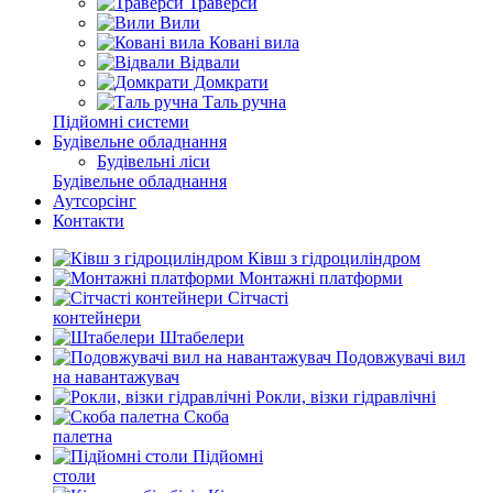
Траверси
Вили
Ковані вила
Відвали
Домкрати
Таль ручна
Підйомні системи
Будівельне обладнання
Будівельні ліси
Будівельне обладнання
Аутсорсінг
Контакти
Ківш з гідроциліндром
Монтажні платформи
Сітчасті
контейнери
Штабелери
Подовжувачі вил
на навантажувач
Рокли, візки гідравлічні
Скоба
палетна
Підйомні
столи