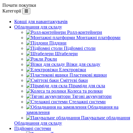
Почати покупки
Категорії
Ковші для навантажувачів
Обладнання для складу
Ролл-контейнери
Монтажні платформи
Піддони
Підйомні столи
Штабелери
Рокли
Візки для складу
Електровізки
Пластикові ящики
Сміттєві баки
Піраміди для скла
Колеса та ролики
Тягові акумулятори
Стелажні системи
Обладнання на
замовлення
Пакувальне обладнання
Обладнання для складу
Підйомні системи