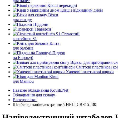
для палет
Ківші перекидні
Ківш з відкидним дном
Візки
для складу
Піддони
Траверси
Сітчастий
контейнер S1
Кліть
для балонів
Піддон
на Еврокуб
Відвал для прибирання сн
Cміттєві пластикові к
Харчові пластикові ящики
Ківш
для Manitou
Навісне обладнання Kovsh.Net
Обладнання для складу
Електровізки
Штабелер напівелектричний HELI CBS15J-30
Напівелектричний штабелер HE