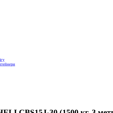
ігу
онтейнери
LI CBS15J-30 (1500 кг, 3 мет