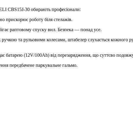
HELI CBS15J-30 обирають професіонали:
но прискорює роботу біля стелажів.
ігає раптовому спуску вил. Безпека — понад усе.
ручкою та рульовими колесами, штабелер слухається кожного ру
є батарею (12V/100Ah) від перезарядження, що суттєво подовжує
ення передбачене паркувальне гальмо.