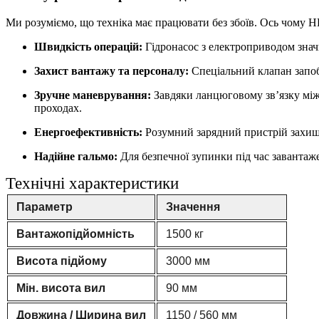
Ми розуміємо, що техніка має працювати без збоїв. Ось чому 
Швидкість операцій:
Гідронасос з електроприводом знач
Захист вантажу та персоналу:
Спеціальний клапан запоб
Зручне маневрування:
Завдяки ланцюговому зв’язку між 
проходах.
Енергоефективність:
Розумний зарядний пристрій захища
Надійне гальмо:
Для безпечної зупинки під час завантаж
Технічні характеристики
Параметр
Значення
Вантажопідйомність
1500 кг
Висота підйому
3000 мм
Мін. висота вил
90 мм
Довжина / Ширина вил
1150 / 560 мм