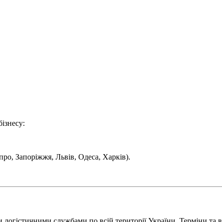
бізнесу:
ро, Запоріжжя, Львів, Одеса, Харків).
огістичними службами по всій території України. Терміни та ва