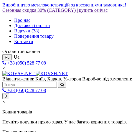
Виробництво металоконструкцій за кресленнями замовника!
Сезонная скидка 30%
(CATEGORY)
|
купить сейчас
Про нас
Доставка і оплата
Відгуки
(38)
Повернення товару
Контакти
Особистий кабінет
|
Ua
Ru
+38 (050) 528 77 08
×
Відвантаження: Київ, Харків, Ужгород
Вироб-во під замовлення
+38 (050) 528 77 08
0
×
Кошик товарів
Почніть покупки прямо зараз. У нас багато корисних товарів.
Почати покупки