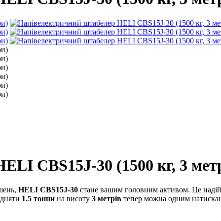
LI CBS15J-30 (1500 кг, 3 мет
шень,
HELI CBS15J-30
стане вашим головним активом. Це надій
підняти
1.5 тонни
на висоту
3 метрів
тепер можна одним натиска