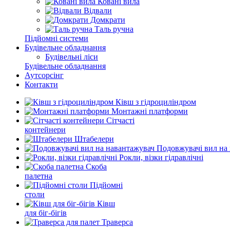
Ковані вила
Відвали
Домкрати
Таль ручна
Підйомні системи
Будівельне обладнання
Будівельні ліси
Будівельне обладнання
Аутсорсінг
Контакти
Ківш з гідроциліндром
Монтажні платформи
Сітчасті
контейнери
Штабелери
Подовжувачі вил на
Рокли, візки гідравлічні
Скоба
палетна
Підйомні
столи
Ківш
для біг-бігів
Траверса