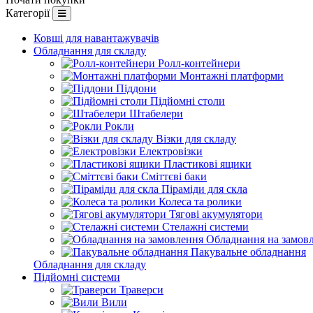
Категорії
Ковші для навантажувачів
Обладнання для складу
Ролл-контейнери
Монтажні платформи
Піддони
Підйомні столи
Штабелери
Рокли
Візки для складу
Електровізки
Пластикові ящики
Сміттєві баки
Піраміди для скла
Колеса та ролики
Тягові акумулятори
Стелажні системи
Обладнання на замов
Пакувальне обладнання
Обладнання для складу
Підйомні системи
Траверси
Вили