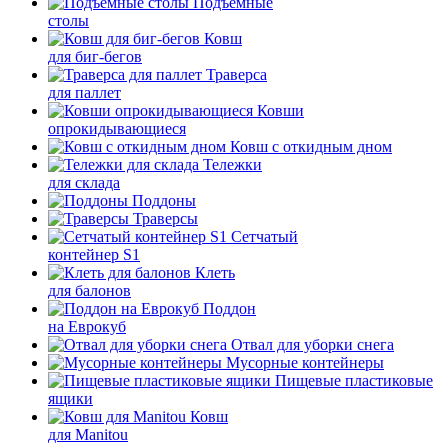
Подъемные
столы
Ковш
для биг-бегов
Траверса
для паллет
Ковши
опрокидывающиеся
Ковш с откидным дном
Тележки
для склада
Поддоны
Траверсы
Сетчатый
контейнер S1
Клеть
для балонов
Поддон
на Еврокуб
Отвал для уборки снега
Мусорные контейнеры
Пищевые пластиковые
ящики
Ковш
для Manitou