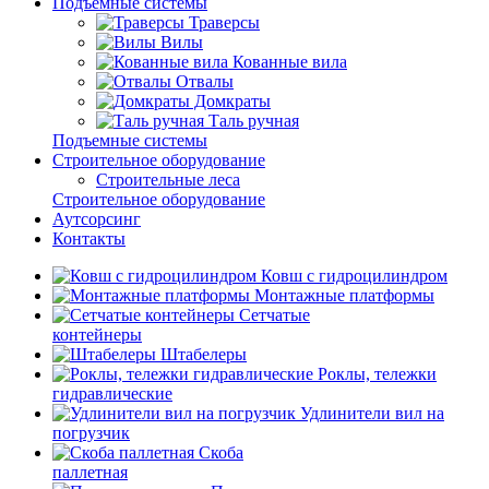
Подъемные системы
Траверсы
Вилы
Кованные вила
Отвалы
Домкраты
Таль ручная
Подъемные системы
Строительное оборудование
Строительные леса
Строительное оборудование
Аутсорсинг
Контакты
Ковш с гидроцилиндром
Монтажные платформы
Сетчатые
контейнеры
Штабелеры
Роклы, тележки
гидравлические
Удлинители вил на
погрузчик
Скоба
паллетная