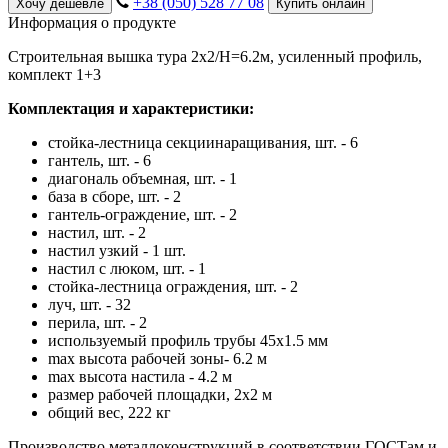
+38 (050) 528 77 08
Хочу дешевле
Купить онлайн
Информация о продукте
Строительная вышка тура 2х2/Н=6.2м, усиленный профиль,
комплект 1+3
Комплектация и характеристики:
стойка-лестница секциинаращивания, шт. - 6
гантель, шт. - 6
диагональ объемная, шт. - 1
база в сборе, шт. - 2
гантель-ограждение, шт. - 2
настил, шт. - 2
настил узкий - 1 шт.
настил с люком, шт. - 1
стойка-лестница ограждения, шт. - 2
луч, шт. - 32
перила, шт. - 2
используемый профиль трубы 45х1.5 мм
max высота рабочей зоны- 6.2 м
max высота настила - 4.2 м
размер рабочей площадки, 2х2 м
общий вес, 222 кг
Производство металлоконструкций в соответствии ГОСТам и