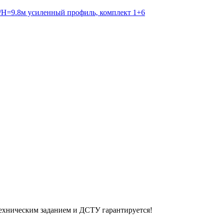
2/Н=9.8м усиленный профиль, комплект 1+6
ехническим заданием и ДСТУ гарантируется!