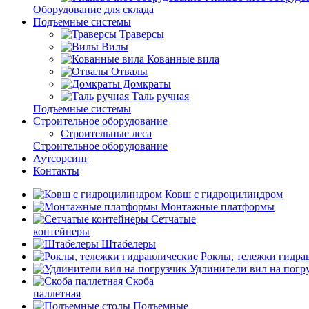
Оборудование для склада
Подъемные системы
Траверсы
Вилы
Кованные вила
Отвалы
Домкраты
Таль ручная
Подъемные системы
Строительное оборудование
Строительные леса
Строительное оборудование
Аутсорсинг
Контакты
Ковш с гидроцилиндром
Монтажные платформы
Сетчатые
контейнеры
Штабелеры
Роклы, тележки гидра
Удлинители вил на погр
Скоба
паллетная
Подъемные