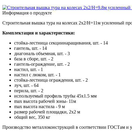
Информация о продукте
Строительная вышка тура на колесах 2х2/Н=11м усиленный пр
Комплектация и характеристики:
стойка-лестница секциинаращивания, шт. - 14
гантель, шт. - 14
диагональ объемная, шт. - 3
база в сборе, шт. - 2
гантель-ограждение, шт. - 2
настил, шт. - 1
настил с люком, шт. - 1
стойка-лестница ограждения, шт. - 2
луч, шт. - 64
перила, шт. - 2
используемый профиль трубы 45х1.5 мм
max высота рабочей зоны- 11м
max высота настила - 9 м
размер рабочей площадки, 2х2 м
общий вес, 350 кг
Производство металлоконструкций в соответствии ГОСТам и у