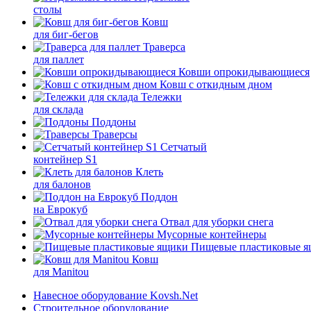
столы
Ковш
для биг-бегов
Траверса
для паллет
Ковши опрокидывающиеся
Ковш с откидным дном
Тележки
для склада
Поддоны
Траверсы
Сетчатый
контейнер S1
Клеть
для балонов
Поддон
на Еврокуб
Отвал для уборки снега
Мусорные контейнеры
Пищевые пластиковые 
Ковш
для Manitou
Навесное оборудование Kovsh.Net
Строительное оборудование