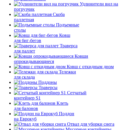
Удлинители вил на
погрузчик
Скоба
паллетная
Подъемные
столы
Ковш
для биг-бегов
Траверса
для паллет
Ковши
опрокидывающиеся
Ковш с откидным дном
Тележки
для склада
Поддоны
Траверсы
Сетчатый
контейнер S1
Клеть
для балонов
Поддон
на Еврокуб
Отвал для уборки снега
Мусорные контейнеры