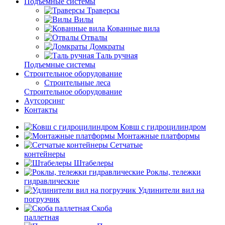
Подъемные системы
Траверсы
Вилы
Кованные вила
Отвалы
Домкраты
Таль ручная
Подъемные системы
Строительное оборудование
Строительные леса
Строительное оборудование
Аутсорсинг
Контакты
Ковш с гидроцилиндром
Монтажные платформы
Сетчатые
контейнеры
Штабелеры
Роклы, тележки
гидравлические
Удлинители вил на
погрузчик
Скоба
паллетная