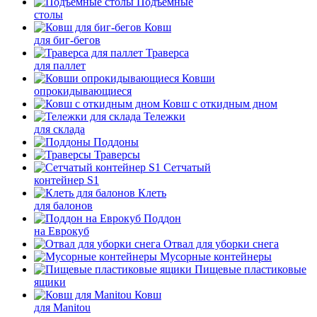
Подъемные
столы
Ковш
для биг-бегов
Траверса
для паллет
Ковши
опрокидывающиеся
Ковш с откидным дном
Тележки
для склада
Поддоны
Траверсы
Сетчатый
контейнер S1
Клеть
для балонов
Поддон
на Еврокуб
Отвал для уборки снега
Мусорные контейнеры
Пищевые пластиковые
ящики
Ковш
для Manitou