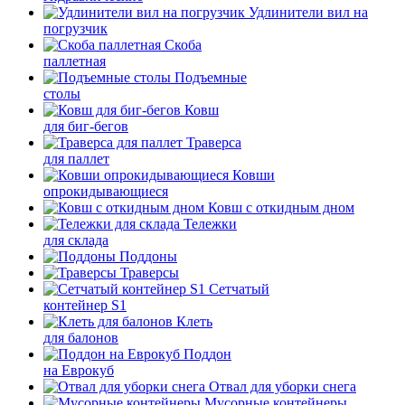
Удлинители вил на
погрузчик
Скоба
паллетная
Подъемные
столы
Ковш
для биг-бегов
Траверса
для паллет
Ковши
опрокидывающиеся
Ковш с откидным дном
Тележки
для склада
Поддоны
Траверсы
Сетчатый
контейнер S1
Клеть
для балонов
Поддон
на Еврокуб
Отвал для уборки снега
Мусорные контейнеры