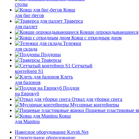
столы
Ковш
для биг-бегов
Траверса
для паллет
Ковши опрокидывающиеся
Ковш с откидным дном
Тележки
для склада
Поддоны
Траверсы
Сетчатый
контейнер S1
Клеть
для балонов
Поддон
на Еврокуб
Отвал для уборки снега
Мусорные контейнеры
Пищевые пластиковые 
Ковш
для Manitou
Навесное оборудование Kovsh.Net
Строительное оборудование