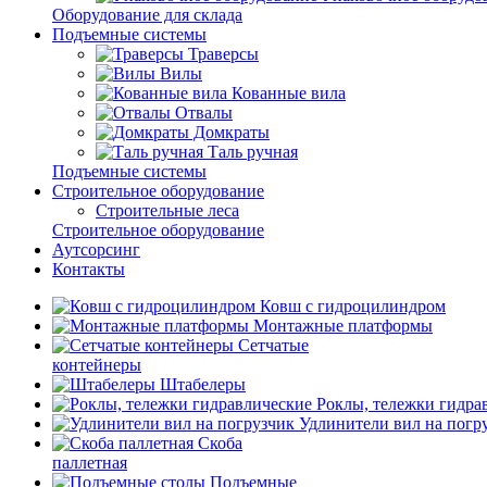
Оборудование для склада
Подъемные системы
Траверсы
Вилы
Кованные вила
Отвалы
Домкраты
Таль ручная
Подъемные системы
Строительное оборудование
Строительные леса
Строительное оборудование
Аутсорсинг
Контакты
Ковш с гидроцилиндром
Монтажные платформы
Сетчатые
контейнеры
Штабелеры
Роклы, тележки гидра
Удлинители вил на погр
Скоба
паллетная
Подъемные