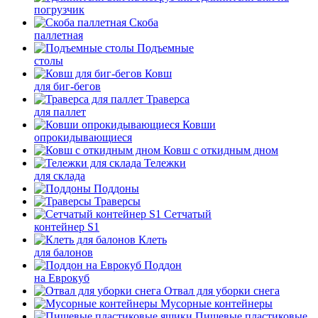
погрузчик
Скоба
паллетная
Подъемные
столы
Ковш
для биг-бегов
Траверса
для паллет
Ковши
опрокидывающиеся
Ковш с откидным дном
Тележки
для склада
Поддоны
Траверсы
Сетчатый
контейнер S1
Клеть
для балонов
Поддон
на Еврокуб
Отвал для уборки снега
Мусорные контейнеры
Пищевые пластиковые