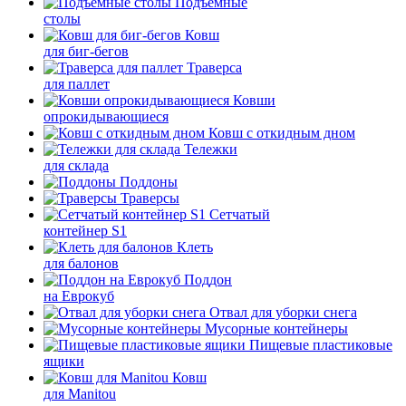
Подъемные
столы
Ковш
для биг-бегов
Траверса
для паллет
Ковши
опрокидывающиеся
Ковш с откидным дном
Тележки
для склада
Поддоны
Траверсы
Сетчатый
контейнер S1
Клеть
для балонов
Поддон
на Еврокуб
Отвал для уборки снега
Мусорные контейнеры
Пищевые пластиковые
ящики
Ковш
для Manitou