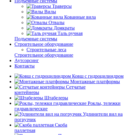
Подъемные системы
Траверсы
Вилы
Кованные вила
Отвалы
Домкраты
Таль ручная
Подъемные системы
Строительное оборудование
Строительные леса
Строительное оборудование
Аутсорсинг
Контакты
Ковш с гидроцилиндром
Монтажные платформы
Сетчатые
контейнеры
Штабелеры
Роклы, тележки
гидравлические
Удлинители вил на
погрузчик
Скоба
паллетная