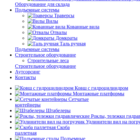
Оборудование для склада
Подъемные системы
Траверсы
Вилы
Кованные вила
Отвалы
Домкраты
Таль ручная
Подъемные системы
Строительное оборудование
Строительные леса
Строительное оборудование
Аутсорсинг
Контакты
Ковш с гидроцилиндром
Монтажные платформы
Сетчатые
контейнеры
Штабелеры
Роклы, тележки гидра
Удлинители вил на погр
Скоба
паллетная
Подъемные