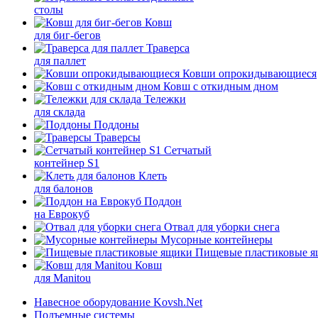
столы
Ковш
для биг-бегов
Траверса
для паллет
Ковши опрокидывающиеся
Ковш с откидным дном
Тележки
для склада
Поддоны
Траверсы
Сетчатый
контейнер S1
Клеть
для балонов
Поддон
на Еврокуб
Отвал для уборки снега
Мусорные контейнеры
Пищевые пластиковые 
Ковш
для Manitou
Навесное оборудование Kovsh.Net
Подъемные системы