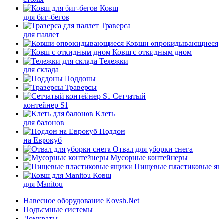
Ковш
для биг-бегов
Траверса
для паллет
Ковши опрокидывающиеся
Ковш с откидным дном
Тележки
для склада
Поддоны
Траверсы
Сетчатый
контейнер S1
Клеть
для балонов
Поддон
на Еврокуб
Отвал для уборки снега
Мусорные контейнеры
Пищевые пластиковые 
Ковш
для Manitou
Навесное оборудование Kovsh.Net
Подъемные системы
Домкраты