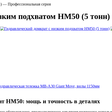
) — Профессиональная серия
зким подхватом HM50 (5 тонн)
идравлическая тележка MB-A30 Giant Move, вилы 1150мм
 HM50: мощь и точность в деталях
ое оборудование, предназначенное для промышленного использо