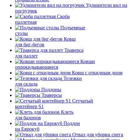
Удлинители вил на
погрузчик
Скоба
паллетная
Подъемные
столы
Ковш
для биг-бегов
Траверса
для паллет
Ковши
опрокидывающиеся
Ковш с откидным дном
Тележки
для склада
Поддоны
Траверсы
Сетчатый
контейнер S1
Клеть
для балонов
Поддон
на Еврокуб
Отвал для уборки снега