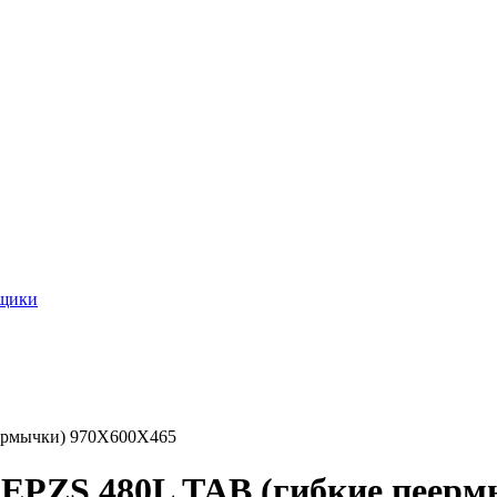
ящики
еермычки) 970Х600Х465
 EPZS 480L ТАВ (гибкие пеер