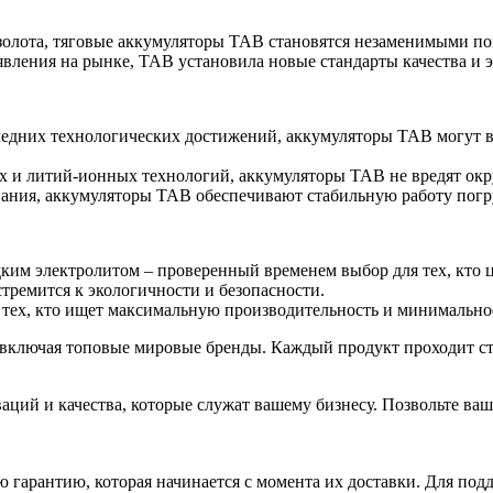
с золота, тяговые аккумуляторы TAB становятся незаменимыми п
явления на рынке, TAB установила новые стандарты качества и 
едних технологических достижений, аккумуляторы TAB могут выд
ых и литий-ионных технологий, аккумуляторы TAB не вредят ок
ания, аккумуляторы TAB обеспечивают стабильную работу погруз
им электролитом – проверенный временем выбор для тех, кто 
стремится к экологичности и безопасности.
 тех, кто ищет максимальную производительность и минимальное
включая топовые мировые бренды. Каждый продукт проходит стро
аций и качества, которые служат вашему бизнесу. Позвольте ва
ю гарантию, которая начинается с момента их доставки. Для по