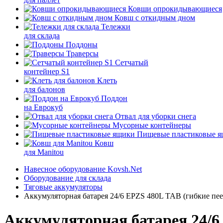
Ковши опрокидывающиеся
Ковш с откидным дном
Тележки
для склада
Поддоны
Траверсы
Сетчатый
контейнер S1
Клеть
для балонов
Поддон
на Еврокуб
Отвал для уборки снега
Мусорные контейнеры
Пищевые пластиковые 
Ковш
для Manitou
Навесное оборудование Kovsh.Net
Оборудование для склада
Тяговые аккумуляторы
Аккумуляторная батарея 24/6 EPZS 480L ТАВ (гибкие п
Аккумуляторная батарея 24/6