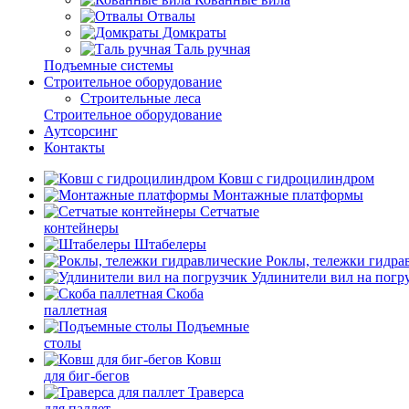
Отвалы
Домкраты
Таль ручная
Подъемные системы
Строительное оборудование
Строительные леса
Строительное оборудование
Аутсорсинг
Контакты
Ковш с гидроцилиндром
Монтажные платформы
Сетчатые
контейнеры
Штабелеры
Роклы, тележки гидра
Удлинители вил на погр
Скоба
паллетная
Подъемные
столы
Ковш
для биг-бегов
Траверса
для паллет