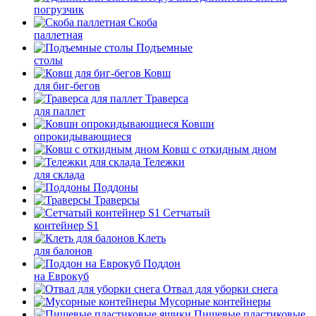
погрузчик
Скоба
паллетная
Подъемные
столы
Ковш
для биг-бегов
Траверса
для паллет
Ковши
опрокидывающиеся
Ковш с откидным дном
Тележки
для склада
Поддоны
Траверсы
Сетчатый
контейнер S1
Клеть
для балонов
Поддон
на Еврокуб
Отвал для уборки снега
Мусорные контейнеры
Пищевые пластиковые