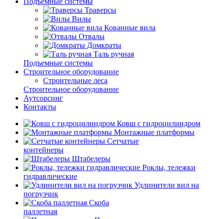
Подъемные системы
Траверсы
Вилы
Кованные вила
Отвалы
Домкраты
Таль ручная
Подъемные системы
Строительное оборудование
Строительные леса
Строительное оборудование
Аутсорсинг
Контакты
Ковш с гидроцилиндром
Монтажные платформы
Сетчатые
контейнеры
Штабелеры
Роклы, тележки
гидравлические
Удлинители вил на
погрузчик
Скоба
паллетная