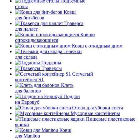
Подъемные
столы
Ковш
для биг-бегов
Траверса
для паллет
Ковши
опрокидывающиеся
Ковш с откидным дном
Тележки
для склада
Поддоны
Траверсы
Сетчатый
контейнер S1
Клеть
для балонов
Поддон
на Еврокуб
Отвал для уборки снега
Мусорные контейнеры
Пищевые пластиковые
ящики
Ковш
для Manitou