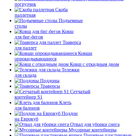
погрузчик
Скоба
паллетная
Подъемные
столы
Ковш
для биг-бегов
Траверса
для паллет
Ковши
опрокидывающиеся
Ковш с откидным дном
Тележки
для склада
Поддоны
Траверсы
Сетчатый
контейнер S1
Клеть
для балонов
Поддон
на Еврокуб
Отвал для уборки снега
Мусорные контейнеры
Пищевые пластиковые