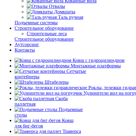
Кованные вила
Отвалы
Домкраты
Таль ручная
Подъемные системы
Строительное оборудование
Строительные леса
Строительное оборудование
Аутсорсинг
Контакты
Ковш с гидроцилиндром
Монтажные платформы
Сетчатые
контейнеры
Штабелеры
Роклы, тележки гидра
Удлинители вил на погр
Скоба
паллетная
Подъемные
столы
Ковш
для биг-бегов
Траверса