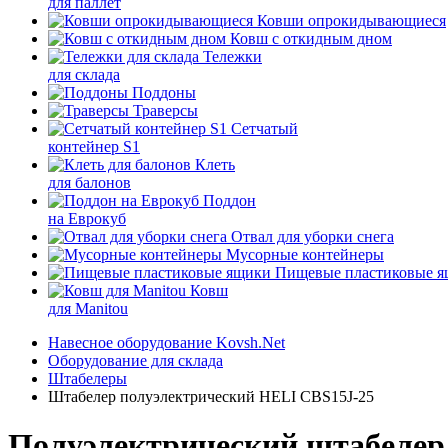
для паллет
Ковши опрокидывающиеся
Ковш с откидным дном
Тележки
для склада
Поддоны
Траверсы
Сетчатый
контейнер S1
Клеть
для балонов
Поддон
на Еврокуб
Отвал для уборки снега
Мусорные контейнеры
Пищевые пластиковые 
Ковш
для Manitou
Навесное оборудование Kovsh.Net
Оборудование для склада
Штабелеры
Штабелер полуэлектрический HELI CBS15J-25
Полуэлектрический штабелер