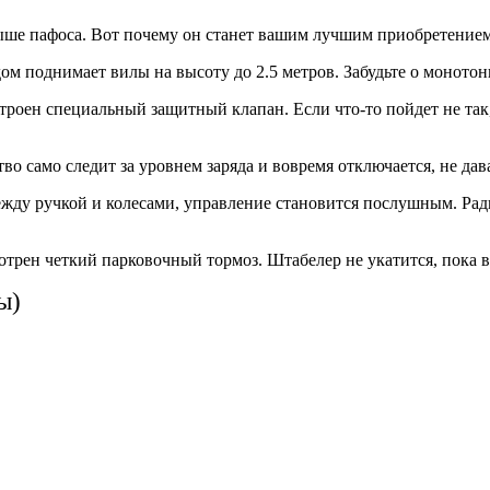
выше пафоса. Вот почему он станет вашим лучшим приобретением
ом поднимает вилы на высоту до 2.5 метров. Забудьте о моното
троен специальный защитный клапан. Если что-то пойдет не так, 
во само следит за уровнем заряда и вовремя отключается, не дав
жду ручкой и колесами, управление становится послушным. Радиу
трен четкий парковочный тормоз. Штабелер не укатится, пока в
ы)