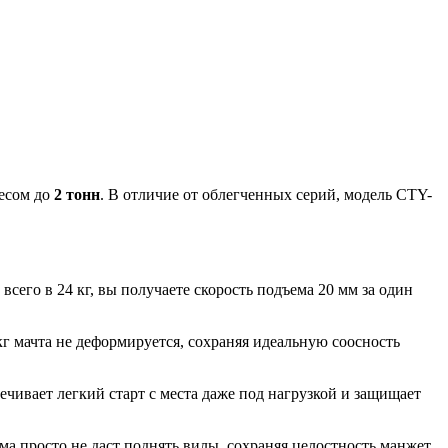
весом до
2 тонн
. В отличие от облегченных серий, модель CTY-
его в 24 кг, вы получаете скорость подъема 20 мм за один
г мачта не деформируется, сохраняя идеальную соосность
чивает легкий старт с места даже под нагрузкой и защищает
а просто не даст поднять вилы, сохраняя целостность манжет