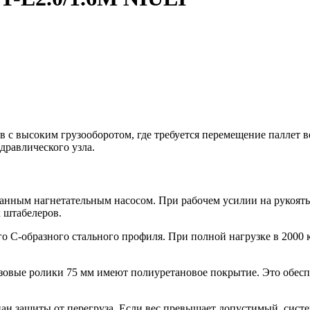
 с высоким грузооборотом, где требуется перемещение паллет 
дравлического узла.
ным нагнетательным насосом. При рабочем усилии на рукоять вс
х штабелеров.
о С-образного стального профиля. При полной нагрузке в 2000 к
зовые ролики 75 мм имеют полиуретановое покрытие. Это обеспе
н защиты от перегруза. Если вес превышает допустимый, систем