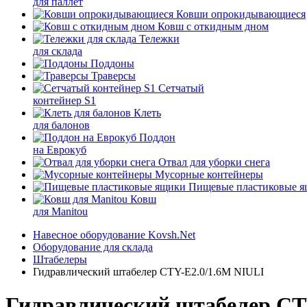
для паллет
Ковши опрокидывающиеся
Ковш с откидным дном
Тележки
для склада
Поддоны
Траверсы
Сетчатый
контейнер S1
Клеть
для балонов
Поддон
на Еврокуб
Отвал для уборки снега
Мусорные контейнеры
Пищевые пластиковые 
Ковш
для Manitou
Навесное оборудование Kovsh.Net
Оборудование для склада
Штабелеры
Гидравлический штабелер CTY-E2.0/1.6M NIULI
Гидравлический штабелер CT