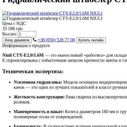
Цена с НДС
33 188 грн
Кол-во:
+38 (050) 528 77 08
Хочу дешевле
Купить онлайн
Информация о продукте
Niuli CTY-E2.0/1.6M
— это выносливый «работяга» для складов
E спроектирована с избыточным запасом прочности мачты и ги
Техническая экспертиза:
Усиленная гидравлика:
Модель оснащена модернизирован
качок — это один из лучших показателей в классе ручны
Жесткость конструкции:
Рама сварена из высокопрочног
роликов.
Маневренность и накат:
Колеса диаметром 180 мм и гру
полимерные полы от повреждений.
Безопасность:
В гидросистему встроен перепускной клапа