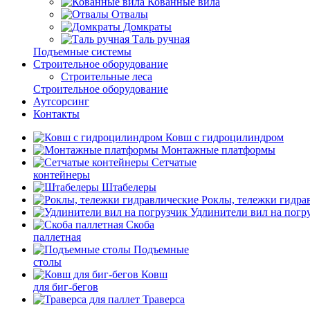
Кованные вила
Отвалы
Домкраты
Таль ручная
Подъемные системы
Строительное оборудование
Строительные леса
Строительное оборудование
Аутсорсинг
Контакты
Ковш с гидроцилиндром
Монтажные платформы
Сетчатые
контейнеры
Штабелеры
Роклы, тележки гидра
Удлинители вил на погр
Скоба
паллетная
Подъемные
столы
Ковш
для биг-бегов
Траверса