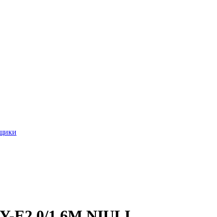
ящики
Y-E2.0/1.6М NIULI