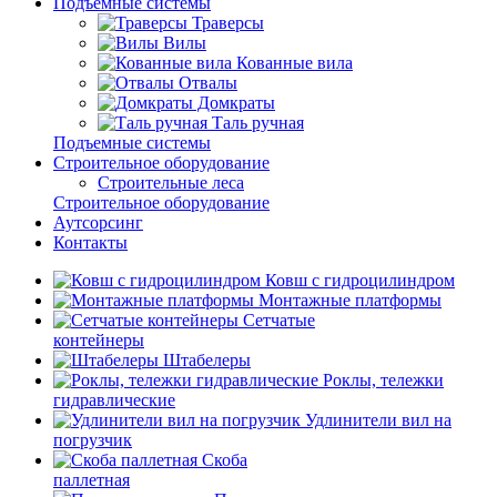
Подъемные системы
Траверсы
Вилы
Кованные вила
Отвалы
Домкраты
Таль ручная
Подъемные системы
Строительное оборудование
Строительные леса
Строительное оборудование
Аутсорсинг
Контакты
Ковш с гидроцилиндром
Монтажные платформы
Сетчатые
контейнеры
Штабелеры
Роклы, тележки
гидравлические
Удлинители вил на
погрузчик
Скоба
паллетная