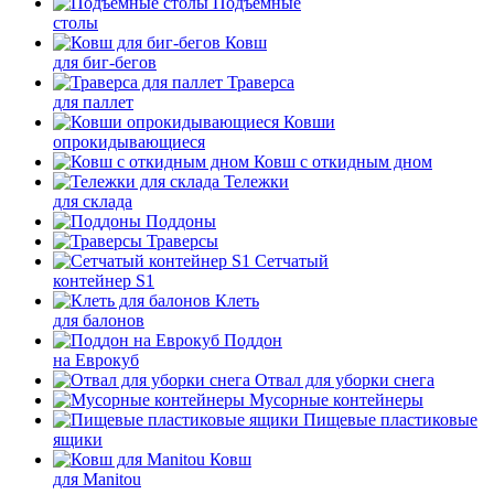
Подъемные
столы
Ковш
для биг-бегов
Траверса
для паллет
Ковши
опрокидывающиеся
Ковш с откидным дном
Тележки
для склада
Поддоны
Траверсы
Сетчатый
контейнер S1
Клеть
для балонов
Поддон
на Еврокуб
Отвал для уборки снега
Мусорные контейнеры
Пищевые пластиковые
ящики
Ковш
для Manitou