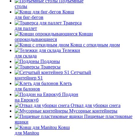
Подъемные
столы
Ковш
для биг-бегов
Траверса
для паллет
Ковши
опрокидывающиеся
Ковш с откидным дном
Тележки
для склада
Поддоны
Траверсы
Сетчатый
контейнер S1
Клеть
для балонов
Поддон
на Еврокуб
Отвал для уборки снега
Мусорные контейнеры
Пищевые пластиковые
ящики
Ковш
для Manitou