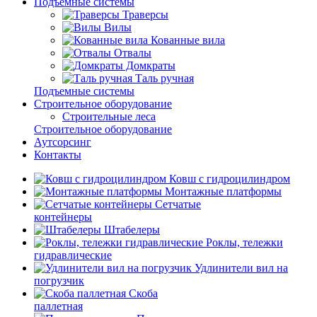
Подъемные системы
Траверсы
Вилы
Кованные вила
Отвалы
Домкраты
Таль ручная
Подъемные системы
Строительное оборудование
Строительные леса
Строительное оборудование
Аутсорсинг
Контакты
Ковш с гидроцилиндром
Монтажные платформы
Сетчатые
контейнеры
Штабелеры
Роклы, тележки
гидравлические
Удлинители вил на
погрузчик
Скоба
паллетная