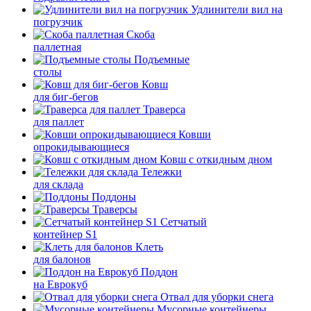
Удлинители вил на
погрузчик
Скоба
паллетная
Подъемные
столы
Ковш
для биг-бегов
Траверса
для паллет
Ковши
опрокидывающиеся
Ковш с откидным дном
Тележки
для склада
Поддоны
Траверсы
Сетчатый
контейнер S1
Клеть
для балонов
Поддон
на Еврокуб
Отвал для уборки снега
Мусорные контейнеры