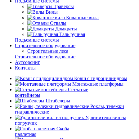
Подъемные системы
Траверсы
Вилы
Кованные вила
Отвалы
Домкраты
Таль ручная
Подъемные системы
Строительное оборудование
Строительные леса
Строительное оборудование
Аутсорсинг
Контакты
Ковш с гидроцилиндром
Монтажные платформы
Сетчатые
контейнеры
Штабелеры
Роклы, тележки
гидравлические
Удлинители вил на
погрузчик
Скоба
паллетная