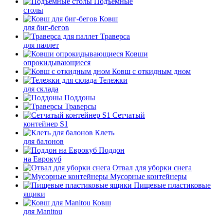
Подъемные
столы
Ковш
для биг-бегов
Траверса
для паллет
Ковши
опрокидывающиеся
Ковш с откидным дном
Тележки
для склада
Поддоны
Траверсы
Сетчатый
контейнер S1
Клеть
для балонов
Поддон
на Еврокуб
Отвал для уборки снега
Мусорные контейнеры
Пищевые пластиковые
ящики
Ковш
для Manitou