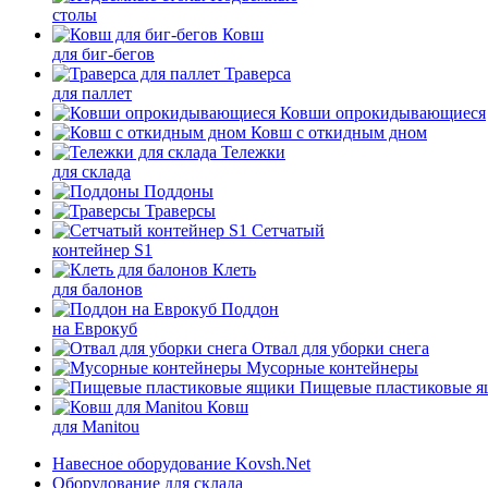
столы
Ковш
для биг-бегов
Траверса
для паллет
Ковши опрокидывающиеся
Ковш с откидным дном
Тележки
для склада
Поддоны
Траверсы
Сетчатый
контейнер S1
Клеть
для балонов
Поддон
на Еврокуб
Отвал для уборки снега
Мусорные контейнеры
Пищевые пластиковые 
Ковш
для Manitou
Навесное оборудование Kovsh.Net
Оборудование для склада