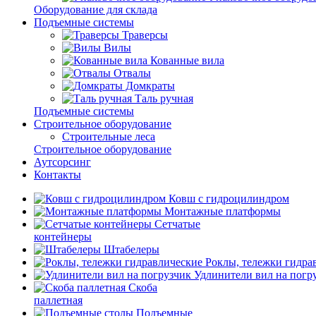
Оборудование для склада
Подъемные системы
Траверсы
Вилы
Кованные вила
Отвалы
Домкраты
Таль ручная
Подъемные системы
Строительное оборудование
Строительные леса
Строительное оборудование
Аутсорсинг
Контакты
Ковш с гидроцилиндром
Монтажные платформы
Сетчатые
контейнеры
Штабелеры
Роклы, тележки гидра
Удлинители вил на погр
Скоба
паллетная
Подъемные