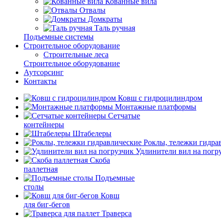
Кованные вила
Отвалы
Домкраты
Таль ручная
Подъемные системы
Строительное оборудование
Строительные леса
Строительное оборудование
Аутсорсинг
Контакты
Ковш с гидроцилиндром
Монтажные платформы
Сетчатые
контейнеры
Штабелеры
Роклы, тележки гидра
Удлинители вил на погр
Скоба
паллетная
Подъемные
столы
Ковш
для биг-бегов
Траверса