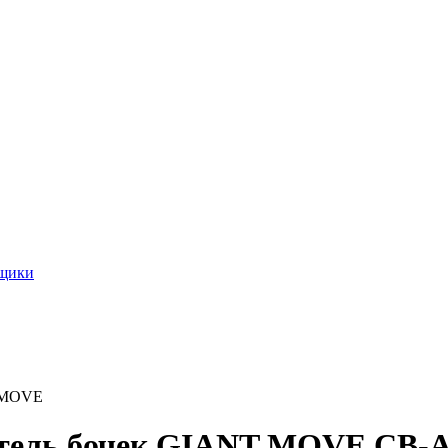
ящики
T MOVE
атель бочек GIANT MOVE CB-