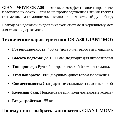
GIANT MOVE CB-A80
— это высокоэффективное гидравличес
пластиковых бочек. Если ваша производственная линия требуе
незаменимым помощником, исключающим тяжелый ручной тру
Благодаря надежной гидравлической системе и червячному мех
для слива содержимого.
Технические характеристики CB-A80 GIANT MO
Грузоподъемность:
450 кг (позволяет работать с максима
Высота подъема:
до 1350 мм (подходит для штабелирова
Тип привода:
Ручной гидравлический (ножная педаль).
Угол поворота:
180° (с ручным фиксатором положения).
Совместимость:
Стандартные стальные и пластиковые бо
Колесная база:
Нейлоновые или полиуретановые колеса с
Вес устройства:
155 кг.
Почему стоит выбрать кантователь GIANT MOV