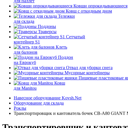
для паллет
Ковши опрокидывающиеся
Ковш с откидным дном
Тележки
для склада
Поддоны
Траверсы
Сетчатый
контейнер S1
Клеть
для балонов
Поддон
на Еврокуб
Отвал для уборки снега
Мусорные контейнеры
Пищевые пластиковые 
Ковш
для Manitou
Навесное оборудование Kovsh.Net
Оборудование для склада
Роклы
Транспортировщик и кантователь бочек CB-A80 GIAN
Транспортировщик и кантов