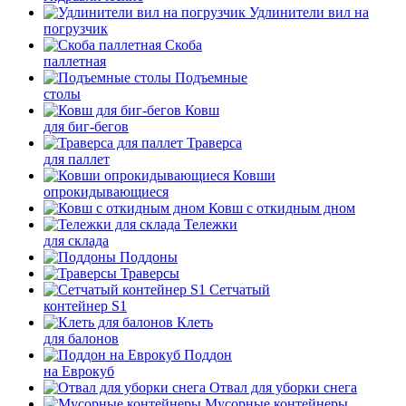
Удлинители вил на
погрузчик
Скоба
паллетная
Подъемные
столы
Ковш
для биг-бегов
Траверса
для паллет
Ковши
опрокидывающиеся
Ковш с откидным дном
Тележки
для склада
Поддоны
Траверсы
Сетчатый
контейнер S1
Клеть
для балонов
Поддон
на Еврокуб
Отвал для уборки снега
Мусорные контейнеры