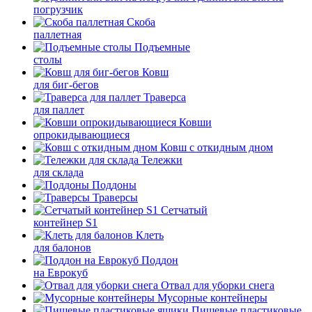
погрузчик
Скоба
паллетная
Подъемные
столы
Ковш
для биг-бегов
Траверса
для паллет
Ковши
опрокидывающиеся
Ковш с откидным дном
Тележки
для склада
Поддоны
Траверсы
Сетчатый
контейнер S1
Клеть
для балонов
Поддон
на Еврокуб
Отвал для уборки снега
Мусорные контейнеры
Пищевые пластиковые