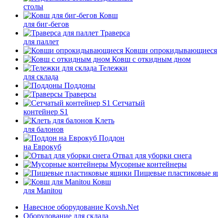
столы
Ковш
для биг-бегов
Траверса
для паллет
Ковши опрокидывающиеся
Ковш с откидным дном
Тележки
для склада
Поддоны
Траверсы
Сетчатый
контейнер S1
Клеть
для балонов
Поддон
на Еврокуб
Отвал для уборки снега
Мусорные контейнеры
Пищевые пластиковые 
Ковш
для Manitou
Навесное оборудование Kovsh.Net
Оборудование для склада