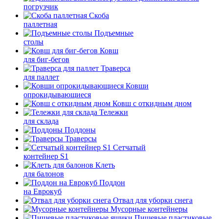
погрузчик
Скоба
паллетная
Подъемные
столы
Ковш
для биг-бегов
Траверса
для паллет
Ковши
опрокидывающиеся
Ковш с откидным дном
Тележки
для склада
Поддоны
Траверсы
Сетчатый
контейнер S1
Клеть
для балонов
Поддон
на Еврокуб
Отвал для уборки снега
Мусорные контейнеры
Пищевые пластиковые