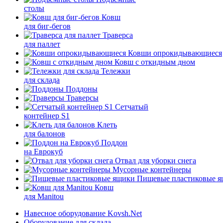
столы
Ковш
для биг-бегов
Траверса
для паллет
Ковши опрокидывающиеся
Ковш с откидным дном
Тележки
для склада
Поддоны
Траверсы
Сетчатый
контейнер S1
Клеть
для балонов
Поддон
на Еврокуб
Отвал для уборки снега
Мусорные контейнеры
Пищевые пластиковые 
Ковш
для Manitou
Навесное оборудование Kovsh.Net
Оборудование для склада