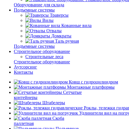
Оборудование для склада
Подъемные системы
Траверсы
Вилы
Кованные вила
Отвалы
Домкраты
Таль ручная
Подъемные системы
Строительное оборудование
Строительные леса
Строительное оборудование
Аутсорсинг
Контакты
Ковш с гидроцилиндром
Монтажные платформы
Сетчатые
контейнеры
Штабелеры
Роклы, тележки гидра
Удлинители вил на погр
Скоба
паллетная
Подъемные