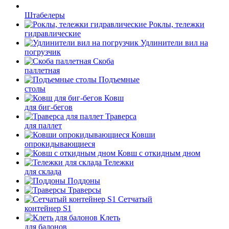
Штабелеры
Роклы, тележки
гидравлические
Удлинители вил на
погрузчик
Скоба
паллетная
Подъемные
столы
Ковш
для биг-бегов
Траверса
для паллет
Ковши
опрокидывающиеся
Ковш с откидным дном
Тележки
для склада
Поддоны
Траверсы
Сетчатый
контейнер S1
Клеть
для балонов