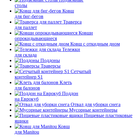
столы
Ковш
для биг-бегов
Траверса
для паллет
Ковши
опрокидывающиеся
Ковш с откидным дном
Тележки
для склада
Поддоны
Траверсы
Сетчатый
контейнер S1
Клеть
для балонов
Поддон
на Еврокуб
Отвал для уборки снега
Мусорные контейнеры
Пищевые пластиковые
ящики
Ковш
для Manitou