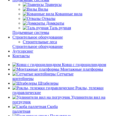
Траверсы
Вилы
Кованные вила
Отвалы
Домкраты
Таль ручная
Подъемные системы
Строительное оборудование
Строительные леса
Строительное оборудование
Аутсорсинг
Контакты
Ковш с гидроцилиндром
Монтажные платформы
Сетчатые
контейнеры
Штабелеры
Роклы, тележки
гидравлические
Удлинители вил на
погрузчик
Скоба
паллетная
Подъемные