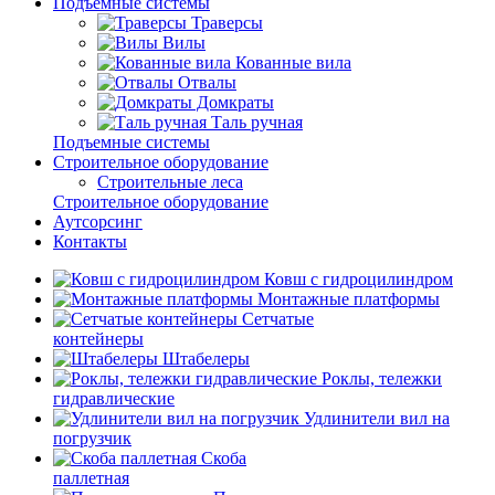
Подъемные системы
Траверсы
Вилы
Кованные вила
Отвалы
Домкраты
Таль ручная
Подъемные системы
Строительное оборудование
Строительные леса
Строительное оборудование
Аутсорсинг
Контакты
Ковш с гидроцилиндром
Монтажные платформы
Сетчатые
контейнеры
Штабелеры
Роклы, тележки
гидравлические
Удлинители вил на
погрузчик
Скоба
паллетная