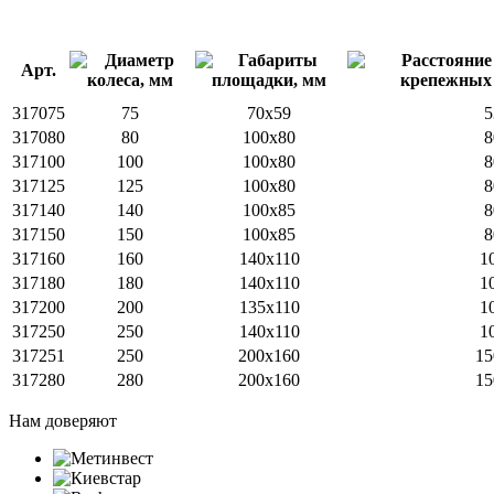
Арт.
317075
75
70x59
5
317080
80
100x80
8
317100
100
100x80
8
317125
125
100x80
8
317140
140
100х85
8
317150
150
100х85
8
317160
160
140x110
1
317180
180
140x110
1
317200
200
135х110
1
317250
250
140x110
1
317251
250
200x160
15
317280
280
200x160
15
Нам доверяют