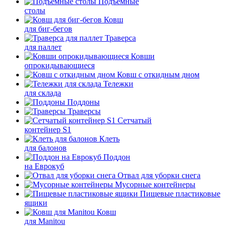
Подъемные
столы
Ковш
для биг-бегов
Траверса
для паллет
Ковши
опрокидывающиеся
Ковш с откидным дном
Тележки
для склада
Поддоны
Траверсы
Сетчатый
контейнер S1
Клеть
для балонов
Поддон
на Еврокуб
Отвал для уборки снега
Мусорные контейнеры
Пищевые пластиковые
ящики
Ковш
для Manitou