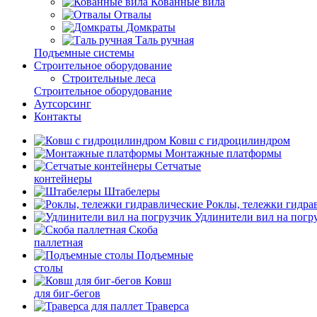
Кованные вила
Отвалы
Домкраты
Таль ручная
Подъемные системы
Строительное оборудование
Строительные леса
Строительное оборудование
Аутсорсинг
Контакты
Ковш с гидроцилиндром
Монтажные платформы
Сетчатые
контейнеры
Штабелеры
Роклы, тележки гидра
Удлинители вил на погр
Скоба
паллетная
Подъемные
столы
Ковш
для биг-бегов
Траверса