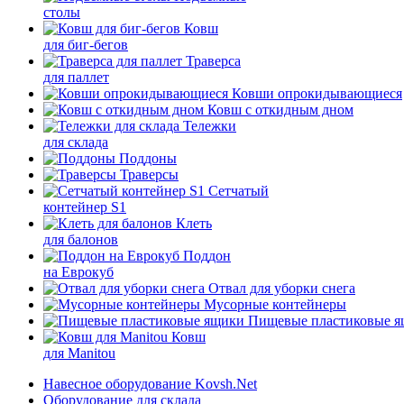
столы
Ковш
для биг-бегов
Траверса
для паллет
Ковши опрокидывающиеся
Ковш с откидным дном
Тележки
для склада
Поддоны
Траверсы
Сетчатый
контейнер S1
Клеть
для балонов
Поддон
на Еврокуб
Отвал для уборки снега
Мусорные контейнеры
Пищевые пластиковые 
Ковш
для Manitou
Навесное оборудование Kovsh.Net
Оборудование для склада