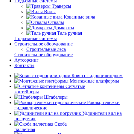
Подъемные системы
Траверсы
Вилы
Кованные вила
Отвалы
Домкраты
Таль ручная
Подъемные системы
Строительное оборудование
Строительные леса
Строительное оборудование
Аутсорсинг
Контакты
Ковш с гидроцилиндром
Монтажные платформы
Сетчатые
контейнеры
Штабелеры
Роклы, тележки
гидравлические
Удлинители вил на
погрузчик
Скоба
паллетная