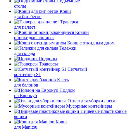
Подъемные
столы
Ковш
для биг-бегов
Траверса
для паллет
Ковши
опрокидывающиеся
Ковш с откидным дном
Тележки
для склада
Поддоны
Траверсы
Сетчатый
контейнер S1
Клеть
для балонов
Поддон
на Еврокуб
Отвал для уборки снега
Мусорные контейнеры
Пищевые пластиковые
ящики
Ковш
для Manitou