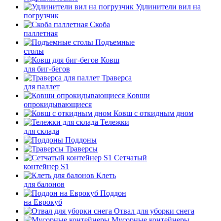
Удлинители вил на
погрузчик
Скоба
паллетная
Подъемные
столы
Ковш
для биг-бегов
Траверса
для паллет
Ковши
опрокидывающиеся
Ковш с откидным дном
Тележки
для склада
Поддоны
Траверсы
Сетчатый
контейнер S1
Клеть
для балонов
Поддон
на Еврокуб
Отвал для уборки снега
Мусорные контейнеры