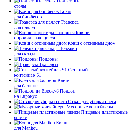
Подъемные
столы
Ковш
для биг-бегов
Траверса
для паллет
Ковши
опрокидывающиеся
Ковш с откидным дном
Тележки
для склада
Поддоны
Траверсы
Сетчатый
контейнер S1
Клеть
для балонов
Поддон
на Еврокуб
Отвал для уборки снега
Мусорные контейнеры
Пищевые пластиковые
ящики
Ковш
для Manitou