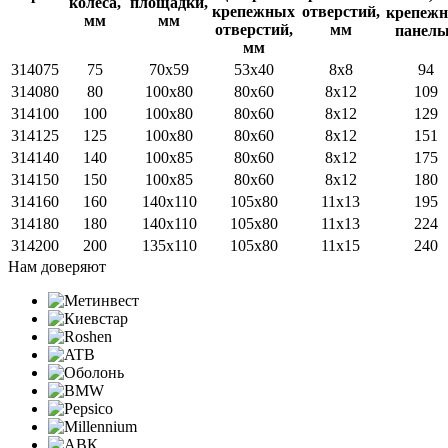
314075
75
70x59
53x40
8x8
94
314080
80
100x80
80x60
8x12
109
314100
100
100x80
80x60
8x12
129
314125
125
100x80
80x60
8x12
151
314140
140
100х85
80x60
8x12
175
314150
150
100x85
80x60
8x12
180
314160
160
140x110
105x80
11x13
195
314180
180
140x110
105x80
11x13
224
314200
200
135x110
105x80
11x15
240
Нам доверяют