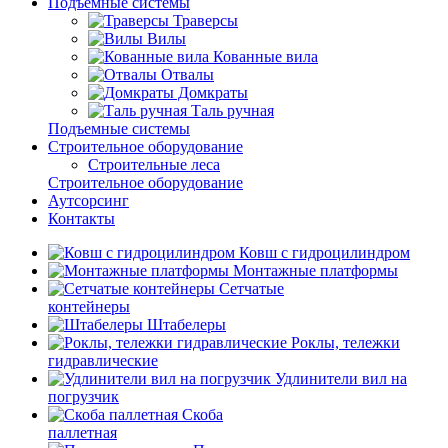
Подъемные системы
Траверсы
Вилы
Кованные вила
Отвалы
Домкраты
Таль ручная
Подъемные системы
Строительное оборудование
Строительные леса
Строительное оборудование
Аутсорсинг
Контакты
Ковш с гидроцилиндром
Монтажные платформы
Сетчатые
контейнеры
Штабелеры
Роклы, тележки
гидравлические
Удлинители вил на
погрузчик
Скоба
паллетная