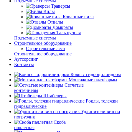
Подъемные системы
Траверсы
Вилы
Кованные вила
Отвалы
Домкраты
Таль ручная
Подъемные системы
Строительное оборудование
Строительные леса
Строительное оборудование
Аутсорсинг
Контакты
Ковш с гидроцилиндром
Монтажные платформы
Сетчатые
контейнеры
Штабелеры
Роклы, тележки
гидравлические
Удлинители вил на
погрузчик
Скоба
паллетная