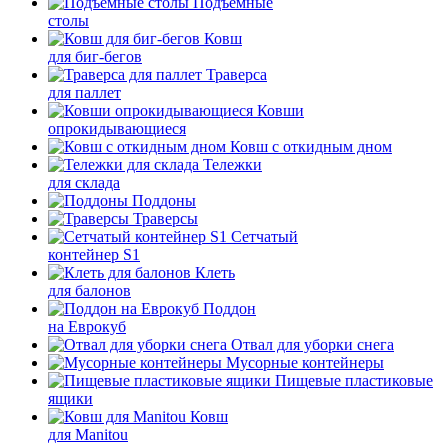
Подъемные
столы
Ковш
для биг-бегов
Траверса
для паллет
Ковши
опрокидывающиеся
Ковш с откидным дном
Тележки
для склада
Поддоны
Траверсы
Сетчатый
контейнер S1
Клеть
для балонов
Поддон
на Еврокуб
Отвал для уборки снега
Мусорные контейнеры
Пищевые пластиковые
ящики
Ковш
для Manitou