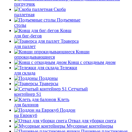
погрузчик
Скоба
паллетная
Подъемные
столы
Ковш
для биг-бегов
Траверса
для паллет
Ковши
опрокидывающиеся
Ковш с откидным дном
Тележки
для склада
Поддоны
Траверсы
Сетчатый
контейнер S1
Клеть
для балонов
Поддон
на Еврокуб
Отвал для уборки снега
Мусорные контейнеры
Пищевые пластиковые