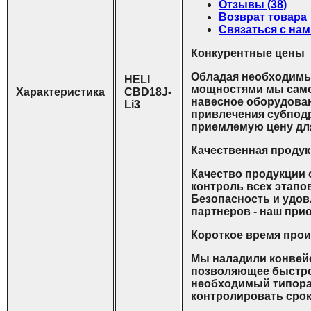
Отзывы
(38)
Возврат товара
С
вязаться с на
К
онкурентные цены
Обладая необходим
HELI
мощностями мы сам
Характеристика
CBD18J-
навесное оборудован
Li3
привлечения субпод
приемлемую цену для
К
ачественная проду
Качество продукции
контроль всех этапо
Безопасность и удо
партнеров - наш прио
К
ороткое время про
Мы наладили конвей
позволяющее быстро
необходимый типораз
контролировать срок