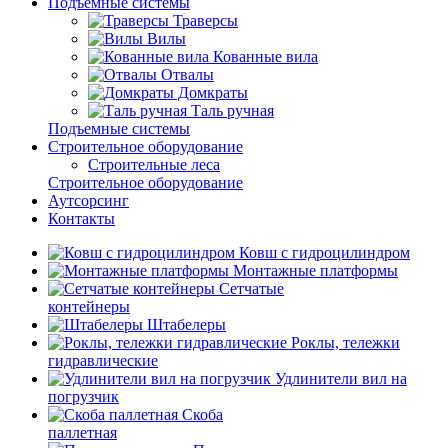
Подъемные системы
Траверсы
Вилы
Кованные вила
Отвалы
Домкраты
Таль ручная
Подъемные системы
Строительное оборудование
Строительные леса
Строительное оборудование
Аутсорсинг
Контакты
Ковш с гидроцилиндром
Монтажные платформы
Сетчатые
контейнеры
Штабелеры
Роклы, тележки
гидравлические
Удлинители вил на
погрузчик
Скоба
паллетная