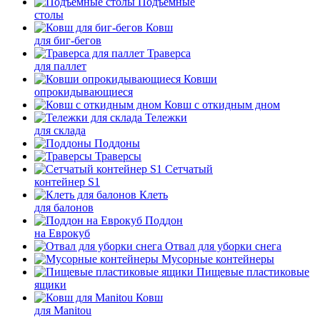
Подъемные
столы
Ковш
для биг-бегов
Траверса
для паллет
Ковши
опрокидывающиеся
Ковш с откидным дном
Тележки
для склада
Поддоны
Траверсы
Сетчатый
контейнер S1
Клеть
для балонов
Поддон
на Еврокуб
Отвал для уборки снега
Мусорные контейнеры
Пищевые пластиковые
ящики
Ковш
для Manitou